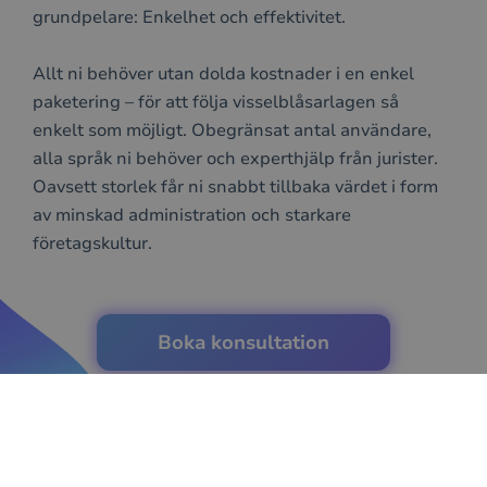
grundpelare: Enkelhet och effektivitet.
Allt ni behöver utan dolda kostnader i en enkel
paketering – för att följa visselblåsarlagen så
enkelt som möjligt. Obegränsat antal användare,
alla språk ni behöver och experthjälp från jurister.
Oavsett storlek får ni snabbt tillbaka värdet i form
av minskad administration och starkare
företagskultur.
Boka konsultation
eller läs mer om vad som ingår
Antal anställda