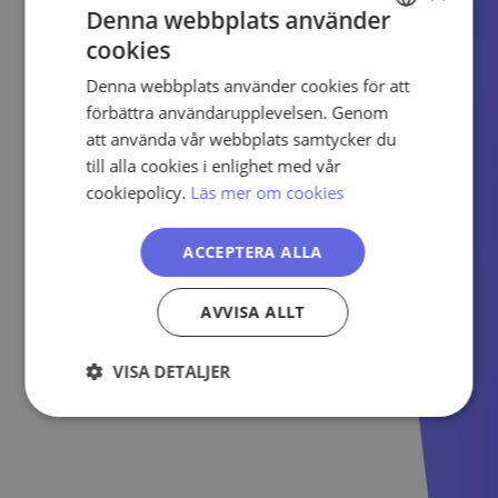
Denna webbplats använder
cookies
SWEDISH
Denna webbplats använder cookies för att
ENGLISH
förbättra användarupplevelsen. Genom
PORTUGUESE
att använda vår webbplats samtycker du
till alla cookies i enlighet med vår
cookiepolicy.
Läs mer om cookies
ACCEPTERA ALLA
AVVISA ALLT
VISA DETALJER
Strikt
Prestanda
Inriktning
nödvändigt