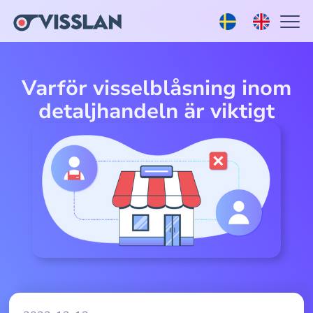
Varför visselblåsning inom
detaljhandeln är viktigt