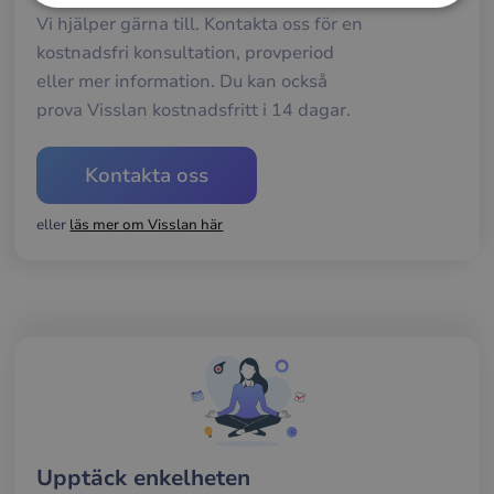
Strikt
Prestanda
Inriktning
Vi hjälper gärna till. Kontakta oss för en
nödvändigt
kostnadsfri konsultation, provperiod
eller mer information. Du kan också
prova Visslan kostnadsfritt i 14 dagar.
Funktioner
Kontakta oss
eller
läs mer om Visslan här
Strikt nödvändigt
Prestanda
Inriktning
Funktioner
Strikt nödvändiga kakor tillåter
kärnwebbplatsfunktioner som användarinloggning
och kontohantering. Webbplatsen kan inte
användas ordentligt utan strikt nödvändiga cookies.
Namn
Leverantör / Domän
Utgång
Bes
__cf_bm
29
Den
Cloudflare Inc.
Upptäck enkelheten
minuter
anv
.hsforms.net
58
att s