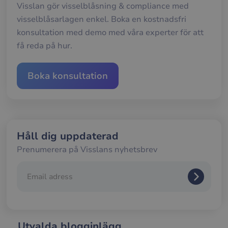
Visslan gör visselblåsning & compliance med
sekunder
mel
män
visselblåsarlagen enkel. Boka en kostnadsfri
och 
Dett
konsultation med demo med våra experter för att
förd
för
få reda på hur.
web
för 
gilt
rap
Boka konsultation
anv
av d
web
__cf_bm
30
Den
Cloudflare Inc.
minuter
anv
.hubspotusercontent-
Google
att s
eu1.net
Privacy Policy
mel
Håll dig uppdaterad
män
och 
Dett
Prenumerera på Visslans nyhetsbrev
förd
för
web
för 
gilt
rap
anv
av d
web
Utvalda blogginlägg
__cf_bm
29
Den
Cloudflare Inc.