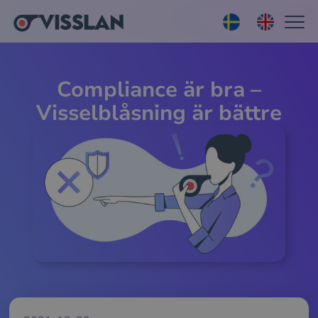
Compliance är bra –
Visselblåsning är bättre