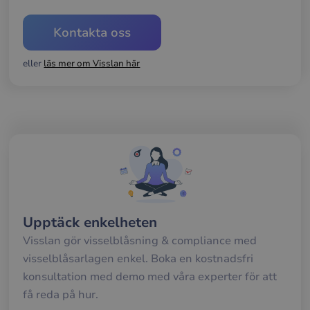
Strikt nödvändiga kakor tillåter
Kontakta oss
kärnwebbplatsfunktioner som användarinloggning
och kontohantering. Webbplatsen kan inte
användas ordentligt utan strikt nödvändiga cookies.
eller
läs mer om Visslan här
Namn
Leverantör / Domän
Utgång
Bes
__cf_bm
29
Den
Cloudflare Inc.
minuter
anv
.hsforms.net
58
att s
sekunder
mel
män
och 
Dett
förd
för
web
för 
gilt
rap
Upptäck enkelheten
anv
av d
Visslan gör visselblåsning & compliance med
web
visselblåsarlagen enkel. Boka en kostnadsfri
__cf_bm
30
Den
Cloudflare Inc.
minuter
anv
.hubspotusercontent-
Google
konsultation med demo med våra experter för att
att s
eu1.net
Privacy Policy
mel
få reda på hur.
män
och 