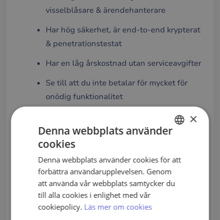
visselblåsare & ärendehanterare
Har hög säkerhet, är end-to-end krypterat
& penetrationstestat
Har en låg årskostnad utan serviceavgifter
Se till att du inte betalar för mycket för
onödig funktionalitet
×
RESURS:
3 vanliga misstag vid implementering
Denna webbplats använder
av visselblåsarsystem – och hur man undviker
cookies
SWEDISH
dem
Denna webbplats använder cookies för att
ENGLISH
förbättra användarupplevelsen. Genom
PORTUGUESE
att använda vår webbplats samtycker du
till alla cookies i enlighet med vår
Visslan hjälper idag flera företag med
cookiepolicy.
Läs mer om cookies
visselblåsarsystem
,
visselblåsarpolicy
och
extern