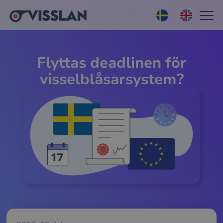
Flyttas deadlinen för
visselblåsarsystem?