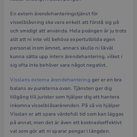
__cf_bm
29
Den
Cloudflare Inc.
minuter
anv
.hsforms.net
En extern ärendehanteringstjänst för
58
att s
sekunder
mel
visselblåsning ska vara enkelt att förstå sig på
män
och 
och smidigt att använda. Hela poängen är ju trots
Dett
förd
allt att ni inte vill behöva expertutbilda egen
för
web
personal inom ämnet, annars skulle ni likväl
för 
gilt
kunna sätta upp intern ärendehantering, vilket i
rap
anv
sig ofta inte behöver vara något negativt.
av d
web
Visslans externa ärendehantering
ger er en bra
__cf_bm
30
Den
Cloudflare Inc.
minuter
anv
.hubspotusercontent-
Google
balans av punkterna ovan. Tjänsten ger dig
att s
eu1.net
Privacy Policy
mel
tillgång till jurister som hjälper dig att hantera
män
och 
inkomna visselblåsarärenden. På så vis hjälper
Dett
förd
Visslan er att spara värdefull tid som kan läggas
för
web
på annat, men det är även ett kostnadseffektivt
för 
gilt
val som gör att ni sparar pengar i längden.
rap
anv