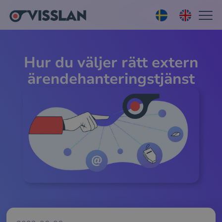
Hur du väljer rätt extern
ärendehanteringstjänst