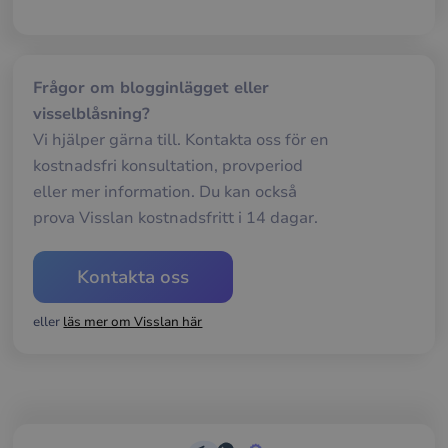
av d
web
__cf_bm
29
Den
Cloudflare Inc.
minuter
anv
.hubspotpagebuilder.eu
58
att s
Frågor om blogginlägget eller
sekunder
mel
visselblåsning?
män
och 
Vi hjälper gärna till. Kontakta oss för en
Dett
förd
kostnadsfri konsultation, provperiod
för
web
eller mer information. Du kan också
för 
gilt
prova Visslan kostnadsfritt i 14 dagar.
rap
anv
av d
web
Kontakta oss
__cf_bm
29
Den
Cloudflare Inc.
minuter
anv
.hubspot.com
eller
läs mer om Visslan här
57
att s
sekunder
mel
män
och 
Dett
förd
för
web
för 