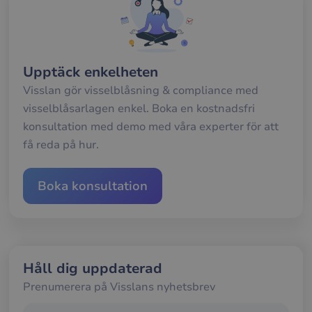
gilt
rap
anv
av d
web
__cf_bm
29
Den
Cloudflare Inc.
Upptäck enkelheten
minuter
anv
.hsforms.com
57
att s
Visslan gör visselblåsning & compliance med
sekunder
mel
män
visselblåsarlagen enkel. Boka en kostnadsfri
och 
Dett
konsultation med demo med våra experter för att
förd
för
få reda på hur.
web
för 
gilt
rap
Boka konsultation
anv
av d
web
__cf_bm
29
Den
Cloudflare Inc.
minuter
anv
.hs-banner.com
56
att s
sekunder
mel
Håll dig uppdaterad
män
och 
Prenumerera på Visslans nyhetsbrev
Dett
förd
för