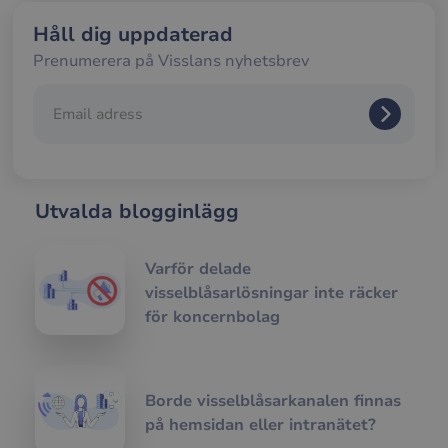
och 
Dett
Håll dig uppdaterad
förd
för
Prenumerera på Visslans nyhetsbrev
web
för 
gilt
rap
anv
av d
web
__cf_bm
29
Den
Cloudflare Inc.
minuter
anv
.usemessages.com
Utvalda blogginlägg
56
att s
sekunder
mel
män
och 
Dett
Varför delade
förd
visselblåsarlösningar inte räcker
för
web
för koncernbolag
för 
gilt
rap
anv
av d
web
Borde visselblåsarkanalen finnas
__cf_bm
29
Den
Cloudflare Inc.
på hemsidan eller intranätet?
minuter
anv
.hs-scripts.com
56
att s