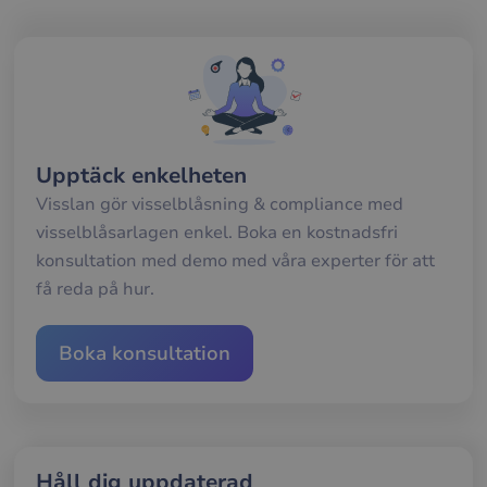
gilt
rap
anv
av d
web
__cf_bm
29
Den
Cloudflare Inc.
minuter
anv
.hubspotpagebuilder.eu
58
att s
sekunder
mel
män
och 
Upptäck enkelheten
Dett
förd
Visslan gör visselblåsning & compliance med
för
visselblåsarlagen enkel. Boka en kostnadsfri
web
för 
konsultation med demo med våra experter för att
gilt
rap
få reda på hur.
anv
av d
web
Boka konsultation
__cf_bm
29
Den
Cloudflare Inc.
minuter
anv
.hubspot.com
57
att s
sekunder
mel
män
och 
Dett
förd
för
Håll dig uppdaterad