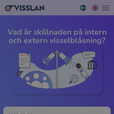
Vad är skillnaden på intern
och extern visselblåsning?