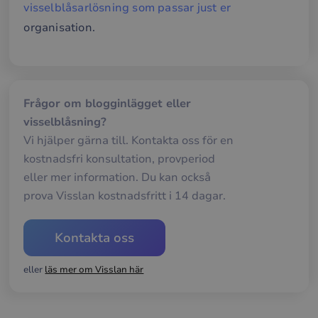
visselblåsarlösning som passar just er
Namn
Leverantör / Domän
Utgång
Bes
organisation.
__cf_bm
29
Den
Cloudflare Inc.
minuter
anv
.hsforms.net
58
att s
sekunder
mel
män
och 
Dett
Frågor om blogginlägget eller
förd
för
visselblåsning?
web
Vi hjälper gärna till. Kontakta oss för en
för 
gilt
kostnadsfri konsultation, provperiod
rap
anv
eller mer information. Du kan också
av d
web
prova Visslan kostnadsfritt i 14 dagar.
__cf_bm
30
Den
Cloudflare Inc.
minuter
anv
.hubspotusercontent-
Google
att s
eu1.net
Privacy Policy
Kontakta oss
mel
män
och 
Dett
eller
läs mer om Visslan här
förd
för
web
för 