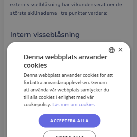
extern visselblåsning har vi kondenserat ner de
största skillnaderna i tre punkter vardera:
Intern visseblåsning
×
Använder sig av interna
Denna webbplats använder
rapporteringskanaler (HR,
cookies
SWEDISH
visselblåsarsystem el likn)
Denna webbplats använder cookies för att
ENGLISH
Hanteras inom organisationen
förbättra användarupplevelsen. Genom
PORTUGUESE
att använda vår webbplats samtycker du
Visselblåsaren är ofta, men inte alltid,
till alla cookies i enlighet med vår
skyddad från repressalier
cookiepolicy.
Läs mer om cookies
ACCEPTERA ALLA
Extern visselblåsning