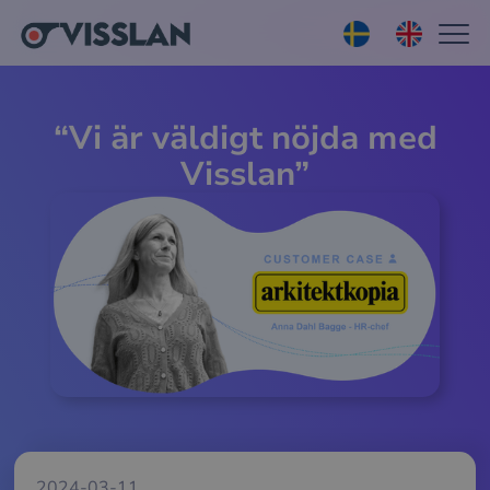
“Vi är väldigt nöjda med
Visslan”
2024-03-11