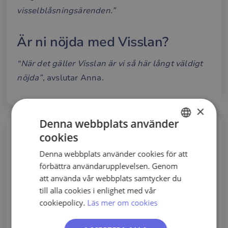
visselblåsningsärenden.”
Är ni nöjda med Visslan?
“När det gäller Visslan är vi så här långt väldigt
nöjda”
, avslutar Anna.
×
Denna webbplats använder
Frågor om kundcaset eller
cookies
SWEDISH
visselblåsning?
Denna webbplats använder cookies för att
ENGLISH
Vi hjälper gärna till. Kontakta oss för en
förbättra användarupplevelsen. Genom
kostnadsfri konsultation, provperiod
PORTUGUESE
att använda vår webbplats samtycker du
eller mer information. Du kan också
till alla cookies i enlighet med vår
prova Visslan kostnadsfritt i 14 dagar.
cookiepolicy.
Läs mer om cookies