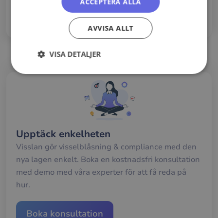
Kontakta oss
ACCEPTERA ALLA
eller
läs mer
AVVISA ALLT
VISA DETALJER
Strikt
Prestanda
Inriktning
nödvändigt
Funktioner
Upptäck enkelheten
Visslan gör visselblåsning & compliance med den
nya lagen enkelt. Boka en kostnadsfri konsultation
med demo med våra experter för att få reda på
hur.
Strikt nödvändigt
Prestanda
Inriktning
Funktioner
Boka konsultation