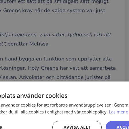
sutom ett sätt att på smidigast sätt möjligt
ly Greens krav när de valde system var just
lja lagkraven, vara säker, tydlig och lätt att
t”,
berättar Melissa.
en hand bygga en funktion som uppfyller alla
arlösningar. Holy Greens har valt att samarbeta
Visslan. Advokater och biträdande jurister på
ens initiala ärendehantering och hjälper dem
plats använder cookies
nden
och, vid behov, utredningar:
använder cookies för att förbättra användarupplevelsen. Genom 
.) den optimala lösningen för oss för att
er du till alla cookies i enlighet med vår cookiepolicy.
Läs mer o
ymiteten i inkomna ärenden.”
ER
AVVISA ALLT
ACCE