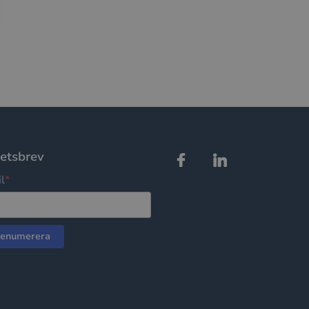
n människor och
för att göra giltiga
plats.
n människor och
för att göra giltiga
plats.
-tjänsten för att
cookie. Det är
anner fungerar
etsbrev
l användning av
l
*
n människor och
för att göra giltiga
plats.
över sessioner för