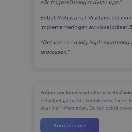
när frågeställningar dykte upp.”
Enligt Melissa har Visslans policym
__cf_bm
implementeringen av visselblåsarlö
__cf_bm
“Det var en smidig implementering 
processen.”
__cf_bm
__cf_bm
Frågor om kundcaset eller visselblåsni
Vi hjälper gärna till. Kontakta oss för en 
__cf_bm
eller mer information. Du kan också prova 
__cf_bm
Kontakta oss