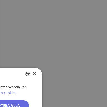
×
att använda vår
SWEDISH
m cookies
ENGLISH
PORTUGUESE
PTERA ALLA