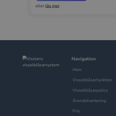
eller
läs mer
__cf_bm
__cf_bm
CookieScriptConse
Navigation
li_gc
Hem
Visselblåsarfunktion
__cf_bm
Visselblåsarpolicy
Ärendehantering
Namn
Pris
Namn
_cfuvid
Lev