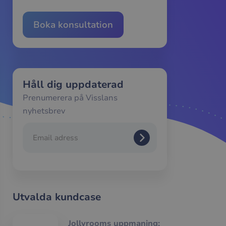
Boka konsultation
Håll dig uppdaterad
Prenumerera på Visslans
nyhetsbrev
Utvalda kundcase
Jollyrooms uppmaning: