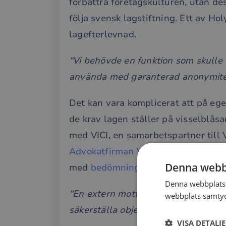
förbättra företagskulturen, utan des
följa svensk lagstiftning. Ett av Ho
lagefterlevnad.
“Vi behövde en funktion som skulle fö
använda med garanterad anonymite
Det kan vara komplicerat att på eg
de krav lagen ställer på visselblås
med VICI, en samarbetspartner till 
Advokatfirman VICI
sköter Holy Gre
Denna webb
med
bedömning av visselblåsaräre
Denna webbplats 
“En extern mottagarfunktion blev (..
webbplats samtyck
säkerställa objektiviteten och anon
VISA DETALJ