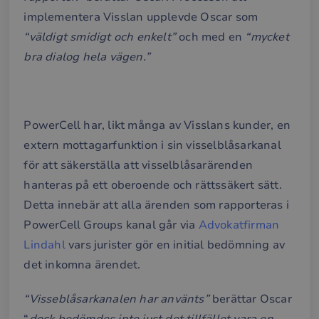
implementera Visslan upplevde Oscar som
“väldigt smidigt och enkelt”
och med en
“mycket
bra dialog hela vägen.”
PowerCell har, likt många av Visslans kunder, en
extern mottagarfunktion i sin visselblåsarkanal
för att säkerställa att visselblåsarärenden
hanteras på ett oberoende och rättssäkert sätt.
Detta innebär att alla ärenden som rapporteras i
PowerCell Groups kanal går via
Advokatfirman
Lindahl
vars jurister gör en initial bedömning av
det inkomna ärendet.
“Visseblåsarkanalen har använts”
berättar Oscar
“
dock bedömdes inte just det tillfället vara en