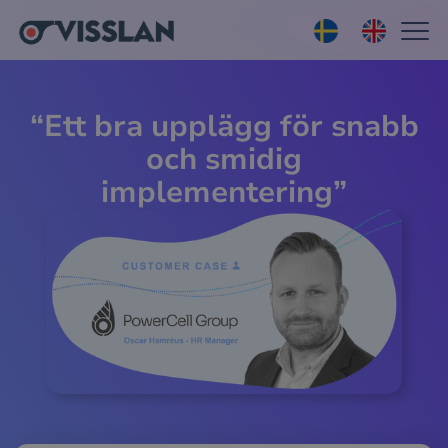
“Ett bra upplägg för snabb
och smidig
implementering”