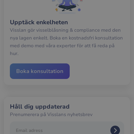
__cf_bm
29
Den
Cloudflare Inc.
minuter
anv
.hsforms.net
58
att s
sekunder
mel
män
Upptäck enkelheten
och 
Dett
Visslan gör visselblåsning & compliance med den
förd
nya lagen enkelt. Boka en kostnadsfri konsultation
för
web
med demo med våra experter för att få reda på
för 
gilt
hur.
rap
anv
av d
web
Boka konsultation
__cf_bm
30
Den
Cloudflare Inc.
minuter
anv
.hubspotusercontent-
Google
att s
eu1.net
Privacy Policy
mel
män
och 
Dett
förd
Håll dig uppdaterad
för
web
Prenumerera på Visslans nyhetsbrev
för 
gilt
rap
anv
av d