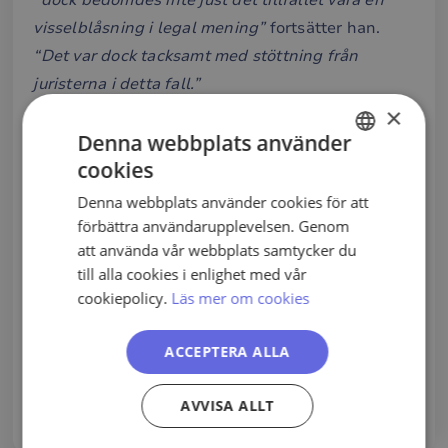
visselblåsning i legal mening”
fortsätter han.
“Det var dock tacksamt med stöttning från
juristerna i detta fall.”
×
Denna webbplats använder
cookies
SWEDISH
Vill ni säga något till de företag
Denna webbplats använder cookies för att
ENGLISH
som är i startgroparna med att
förbättra användarupplevelsen. Genom
PORTUGUESE
att använda vår webbplats samtycker du
implementera sin
till alla cookies i enlighet med vår
visselblåsarlösning?
cookiepolicy.
Läs mer om cookies
“Visslan har både ett bra, kostnadseffektivt
ACCEPTERA ALLA
system och ett bra upplägg för snabb och smidig
implementering.“
AVVISA ALLT