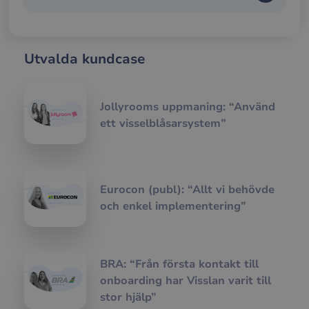
web
__cf_bm
29
Den
Cloudflare Inc.
minuter
anv
.hubspotpagebuilder.eu
58
att s
Utvalda kundcase
sekunder
mel
män
och 
Dett
förd
Jollyrooms uppmaning: “Använd
för
web
ett visselblåsarsystem”
för 
gilt
rap
anv
av d
web
Eurocon (publ): “Allt vi behövde
__cf_bm
29
Den
Cloudflare Inc.
minuter
anv
och enkel implementering”
.hubspot.com
57
att s
sekunder
mel
män
och 
Dett
förd
BRA: “Från första kontakt till
för
onboarding har Visslan varit till
web
för 
stor hjälp”
gilt