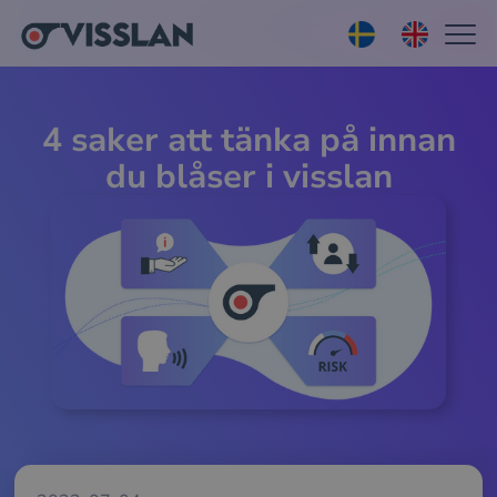
4 saker att tänka på innan
du blåser i visslan