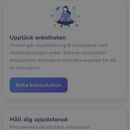
anv
av d
web
__cf_bm
29
Den
Cloudflare Inc.
minuter
anv
.hubspotpagebuilder.eu
58
att s
sekunder
mel
Upptäck enkelheten
män
och 
Visslan gör visselblåsning & compliance med
Dett
förd
visselblåsarlagen enkel. Boka en kostnadsfri
för
web
konsultation med demo med våra experter för att
för 
gilt
få reda på hur.
rap
anv
av d
web
Boka konsultation
__cf_bm
29
Den
Cloudflare Inc.
minuter
anv
.hubspot.com
57
att s
sekunder
mel
män
och 
Dett
Håll dig uppdaterad
förd
för
web
Prenumerera på Visslans nyhetsbrev