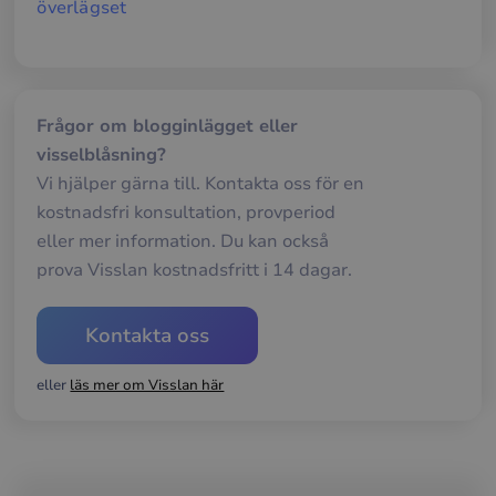
överlägset
Namn
Leverantör / Domän
Utgång
Bes
__cf_bm
29
Den
Cloudflare Inc.
minuter
anv
.hsforms.net
58
att s
sekunder
mel
män
och 
Frågor om blogginlägget eller
Dett
visselblåsning?
förd
för
Vi hjälper gärna till. Kontakta oss för en
web
för 
kostnadsfri konsultation, provperiod
gilt
rap
eller mer information. Du kan också
anv
av d
prova Visslan kostnadsfritt i 14 dagar.
web
__cf_bm
30
Den
Cloudflare Inc.
minuter
anv
.hubspotusercontent-
Google
Kontakta oss
att s
eu1.net
Privacy Policy
mel
män
eller
läs mer om Visslan här
och 
Dett
förd
för
web
för 
gilt
rap