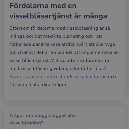
web
Fördelarna med en
__cf_bm
29
Den
Cloudflare Inc.
visselblåsartjänst är många
minuter
anv
.hs-banner.com
56
att s
sekunder
mel
män
Eftersom fördelarna med visselblåsning är så
och 
Dett
många bör det med lite planering och rätt
förd
för
förberedelser inte vara alltför svårt att övertyga
web
för 
din chef att det är en bra idé att implementera en
gilt
rap
visselblåsartjänst. Vill du utforska fördelarna
anv
av d
med visselblåsning vidare, eller få fler tips?
web
Kontakta oss för en kostnadsfri konsultation
och
__cf_bm
29
Den
Cloudflare Inc.
minuter
anv
.hsappstatic.net
få svar på alla dina frågor.
57
att s
sekunder
mel
män
och 
Dett
förd
för
Frågor om blogginlägget eller
web
för 
visselblåsning?
gilt
rap