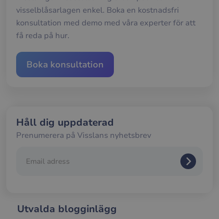
gilt
visselblåsarlagen enkel. Boka en kostnadsfri
rap
anv
konsultation med demo med våra experter för att
av d
web
få reda på hur.
__cf_bm
29
Den
Cloudflare Inc.
minuter
anv
.hs-analytics.net
56
att s
Boka konsultation
sekunder
mel
män
och 
Dett
förd
för
web
för 
Håll dig uppdaterad
gilt
rap
Prenumerera på Visslans nyhetsbrev
anv
av d
web
__cf_bm
29
Den
Cloudflare Inc.
minuter
anv
.hubspotusercontent-
58
att s
na1.net
sekunder
mel
män
och 
Dett
Utvalda blogginlägg
förd
för