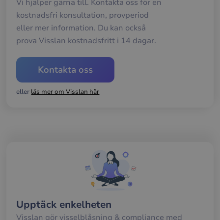
Vi hjälper gärna till. Kontakta oss för en
anv
av d
kostnadsfri konsultation, provperiod
web
eller mer information. Du kan också
__cf_bm
29
Den
Cloudflare Inc.
minuter
anv
.usemessages.com
prova Visslan kostnadsfritt i 14 dagar.
56
att s
sekunder
mel
män
och 
Kontakta oss
Dett
förd
för
eller
läs mer om Visslan här
web
för 
gilt
rap
anv
av d
web
__cf_bm
29
Den
Cloudflare Inc.
minuter
anv
.hs-scripts.com
56
att s
sekunder
mel
män
och 
Dett
förd
Upptäck enkelheten
för
web
Visslan gör visselblåsning & compliance med
för 