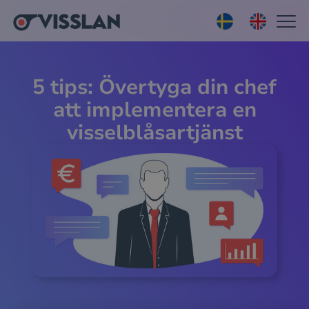
5 tips: Övertyga din chef
att implementera en
visselblåsartjänst