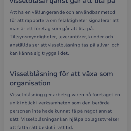
visselblåsartjänst går att lita på
att s
eu1.net
Privacy Policy
mel
män
Att ha en välfungerande och användbar metod
och 
Dett
för att rapportera om felaktigheter signalerar att
förd
för
man är ett företag som går att lita på.
web
för 
Tillsynsmyndigheter, leverantörer, kunder och
gilt
rap
anställda ser att visselblåsning tas på allvar, och
anv
av d
kan känna sig trygga i det.
web
__cf_bm
29
Den
Cloudflare Inc.
minuter
anv
.hubspotpagebuilder.eu
58
att s
Visselblåsning för att växa som
sekunder
mel
män
organisation
och 
Dett
förd
Visselblåsning ger arbetsgivaren på företaget en
för
web
unik inblick i verksamheten som den berörda
för 
gilt
personen inte hade kunnat få på något annat
rap
anv
sätt. Visselblåsningar kan hjälpa bolagsstyrelser
av d
web
att fatta rätt beslut i rätt tid.