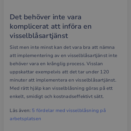
__cf_bm
29
Den
Cloudflare Inc.
minuter
anv
.hubspot.com
57
att s
sekunder
mel
Det behöver inte vara
män
och 
komplicerat att införa en
Dett
förd
visselblåsartjänst
för
web
för 
gilt
Sist men inte minst kan det vara bra att nämna
rap
anv
att implementering av en visselblåsartjänst inte
av d
web
behöver vara en krånglig process. Visslan
uppskattar exempelvis att det tar under 120
__cf_bm
29
Den
Cloudflare Inc.
minuter
anv
.hsforms.com
minuter att implementera en visselblåsartjänst.
57
att s
sekunder
mel
Med rätt hjälp kan visselblåsning göras på ett
män
och 
enkelt, smidigt och kostnadseffektivt sätt.
Dett
förd
för
web
Läs även:
5 fördelar med visselblåsning på
för 
gilt
arbetsplatsen
rap
anv
av d