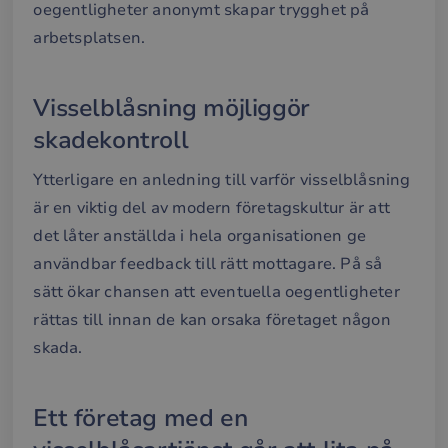
oegentligheter anonymt skapar trygghet på
Strikt nödvändigt
Prestanda
Inriktning
arbetsplatsen.
Funktioner
Strikt nödvändiga kakor tillåter
kärnwebbplatsfunktioner som användarinloggning
Visselblåsning möjliggör
och kontohantering. Webbplatsen kan inte
användas ordentligt utan strikt nödvändiga cookies.
skadekontroll
Namn
Leverantör / Domän
Utgång
Bes
Ytterligare en anledning till varför visselblåsning
__cf_bm
29
Den
Cloudflare Inc.
minuter
anv
.hsforms.net
är en viktig del av modern företagskultur är att
58
att s
sekunder
mel
det låter anställda i hela organisationen ge
män
och 
användbar feedback till rätt mottagare. På så
Dett
förd
sätt ökar chansen att eventuella oegentligheter
för
web
rättas till innan de kan orsaka företaget någon
för 
gilt
skada.
rap
anv
av d
web
Ett företag med en
__cf_bm
30
Den
Cloudflare Inc.
minuter
anv
.hubspotusercontent-
Google