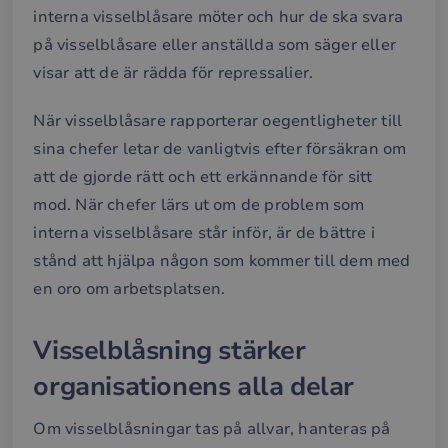
rap
interna visselblåsare möter och hur de ska svara
anv
av d
på visselblåsare eller anställda som säger eller
web
visar att de är rädda för repressalier.
__cf_bm
30
Den
Cloudflare Inc.
minuter
anv
.hubspotusercontent-
Google
att s
eu1.net
Privacy Policy
mel
När visselblåsare rapporterar oegentligheter till
män
och 
sina chefer letar de vanligtvis efter försäkran om
Dett
förd
att de gjorde rätt och ett erkännande för sitt
för
web
mod. När chefer lärs ut om de problem som
för 
gilt
interna visselblåsare står inför, är de bättre i
rap
anv
stånd att hjälpa någon som kommer till dem med
av d
web
en oro om arbetsplatsen.
__cf_bm
29
Den
Cloudflare Inc.
minuter
anv
.hubspotpagebuilder.eu
Visselblåsning stärker
58
att s
sekunder
mel
män
organisationens alla delar
och 
Dett
förd
Om visselblåsningar tas på allvar, hanteras på
för
web