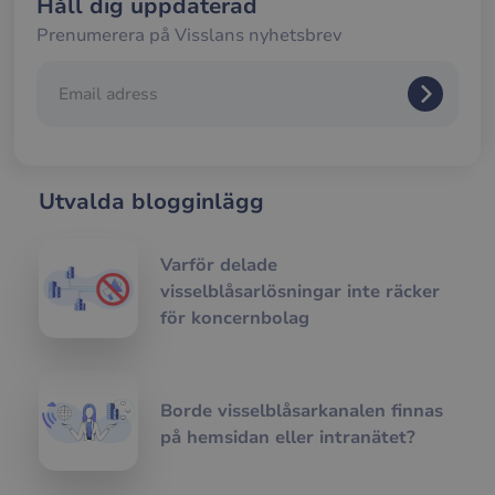
Håll dig uppdaterad
män
och 
Prenumerera på Visslans nyhetsbrev
Dett
förd
för
web
för 
gilt
rap
anv
av d
web
Utvalda blogginlägg
__cf_bm
29
Den
Cloudflare Inc.
minuter
anv
.hs-analytics.net
56
att s
Varför delade
sekunder
mel
män
visselblåsarlösningar inte räcker
och 
Dett
för koncernbolag
förd
för
web
för 
gilt
rap
Borde visselblåsarkanalen finnas
anv
av d
på hemsidan eller intranätet?
web
__cf_bm
29
Den
Cloudflare Inc.