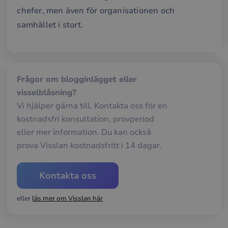
för
chefer, men även för organisationen och
web
för 
samhället i stort.
gilt
rap
anv
av d
web
__cf_bm
29
Den
Cloudflare Inc.
minuter
anv
.hs-banner.com
Frågor om blogginlägget eller
56
att s
sekunder
mel
visselblåsning?
män
Vi hjälper gärna till. Kontakta oss för en
och 
Dett
kostnadsfri konsultation, provperiod
förd
för
eller mer information. Du kan också
web
för 
prova Visslan kostnadsfritt i 14 dagar.
gilt
rap
anv
av d
Kontakta oss
web
__cf_bm
29
Den
Cloudflare Inc.
minuter
anv
eller
läs mer om Visslan här
.hsappstatic.net
57
att s
sekunder
mel
män
och 