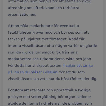
information som behövs för att starta en riktig
utredning om efterlevnad och förbättra
organisationen.
Att anmäla medarbetare för eventuella
Strikt nödvändigt
Prestanda
Inriktning
felaktigheter kräver mod och bör ses som ett
Funktioner
tecken på lojalitet mot företaget. Ändå får
Strikt nödvändiga kakor tillåter
interna visselblåsare ofta frågan varför de gjorde
kärnwebbplatsfunktioner som användarinloggning
och kontohantering. Webbplatsen kan inte
som de gjorde, tar emot kritik från sina
användas ordentligt utan strikt nödvändiga cookies.
medarbetare och riskerar deras rykte och jobb.
Namn
Leverantör / Domän
Utgång
Bes
För detta har vi skapat texten
4 saker att tänka
__cf_bm
29
Den
Cloudflare Inc.
minuter
anv
.hsforms.net
på innan du blåser i visslan
, för att du som
58
att s
sekunder
mel
visselblåsare ska veta hur du bäst förbereder dig.
män
och 
Dett
Förutom att utarbeta och upprätthålla tydliga
förd
för
policyer mot vedergällning bör organisationer
web
för 
utbilda de närmsta cheferna i de problem som
gilt