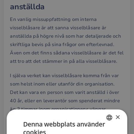
anställda
En vanlig missuppfattning om interna
visselblåsare är att sanna visselblåsare är
anställda på högre nivå som har detaljerade och
skriftliga bevis på sina frågor om efterlevnad.
Även om det finns sådana visselblåsare är det fel
att tro att det stämmer in på alla visselblåsare.
I själva verket kan visselblåsare komma från var
som helst inom eller utanför din organisation.
Det kan vara en person som varit anställd i över
40 år, eller en leverantör som spenderat mindre
än 2 timmar inom organisationens väggar.
×
Denna webbplats använder
Läs även:
5 saker visselblåsare önskar togs på
cookies
större allvar
SWEDISH