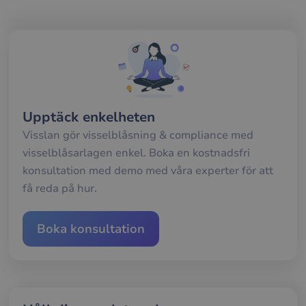
Dett
förd
för
web
för 
gilt
rap
anv
av d
web
__cf_bm
29
Den
Upptäck enkelheten
Cloudflare Inc.
minuter
anv
.usemessages.com
56
att s
Visslan gör visselblåsning & compliance med
sekunder
mel
visselblåsarlagen enkel. Boka en kostnadsfri
män
och 
konsultation med demo med våra experter för att
Dett
förd
få reda på hur.
för
web
för 
gilt
Boka konsultation
rap
anv
av d
web
__cf_bm
29
Den
Cloudflare Inc.
minuter
anv
.hs-scripts.com
56
att s
sekunder
mel