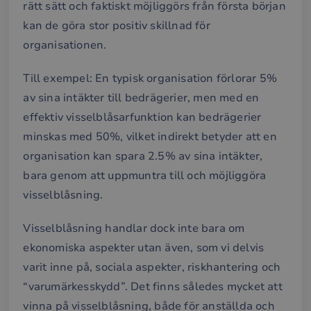
rätt sätt och faktiskt möjliggörs från första början
för 
gilt
kan de göra stor positiv skillnad för
rap
anv
organisationen.
av d
web
__cf_bm
29
Den
Cloudflare Inc.
Till exempel: En typisk organisation förlorar 5%
minuter
anv
.hubspot.com
57
att s
av sina intäkter till bedrägerier, men med en
sekunder
mel
män
effektiv visselblåsarfunktion kan bedrägerier
och 
Dett
minskas med 50%, vilket indirekt betyder att en
förd
för
organisation kan spara 2.5% av sina intäkter,
web
för 
bara genom att uppmuntra till och möjliggöra
gilt
rap
visselblåsning.
anv
av d
web
Visselblåsning handlar dock inte bara om
__cf_bm
29
Den
Cloudflare Inc.
ekonomiska aspekter utan även, som vi delvis
minuter
anv
.hsforms.com
57
att s
varit inne på, sociala aspekter, riskhantering och
sekunder
mel
män
“varumärkesskydd”. Det finns således mycket att
och 
Dett
vinna på visselblåsning, både för anställda och
förd