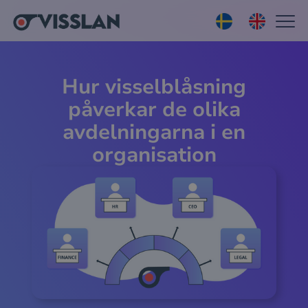
Hur visselblåsning
påverkar de olika
avdelningarna i en
organisation